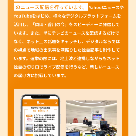
のニュース配信を行っています。
Yahoo!ニュースや
YouTubeをはじめ、様々なデジタルプラットフォームを
活用し、「岡山・香川の今」をスピーディーに発信して
います。また、単にテレビのニュースを配信するだけで
なく、ネット上の話題をキャッチし、デジタルならでは
の視点で地域の出来事を深掘りした独自記事も制作して
います。選挙の際には、地上波と連携しながらもネット
独自の切り口でライブ配信を行うなど、新しいニュース
の届け方に挑戦しています。