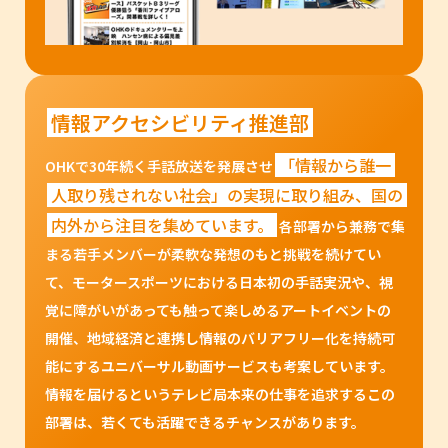
情報アクセシビリティ推進部
「情報から誰一
OHKで30年続く手話放送を発展させ
人取り残されない社会」の実現に取り組み、国の
内外から注目を集めています。
各部署から兼務で集
まる若手メンバーが柔軟な発想のもと挑戦を続けてい
て、モータースポーツにおける日本初の手話実況や、視
覚に障がいがあっても触って楽しめるアートイベントの
開催、地域経済と連携し情報のバリアフリー化を持続可
能にするユニバーサル動画サービスも考案しています。
情報を届けるというテレビ局本来の仕事を追求するこの
部署は、若くても活躍できるチャンスがあります。