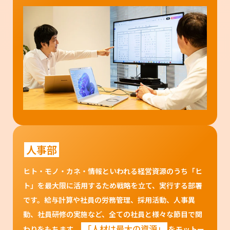
人事部
ヒト・モノ・カネ・情報といわれる経営資源のうち「ヒ
ト」を最大限に活用するため戦略を立て、実行する部署
です。給与計算や社員の労務管理、採用活動、人事異
動、社員研修の実施など、全ての社員と様々な節目で関
「人材は最大の資源」
わりをもちます。
をモットー