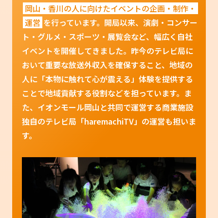
岡山・香川の人に向けたイベントの企画・制作・
運営
を行っています。開局以来、演劇・コンサー
ト・グルメ・スポーツ・展覧会など、幅広く自社
イベントを開催してきました。昨今のテレビ局に
おいて重要な放送外収入を確保すること、地域の
人に「本物に触れて心が震える」体験を提供する
ことで地域貢献する役割などを担っています。ま
た、イオンモール岡山と共同で運営する商業施設
独自のテレビ局「haremachiTV」の運営も担いま
す。