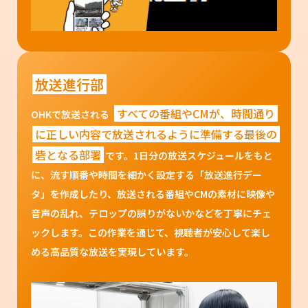
放送進行部
すべての番組やCMが、時間通り
OHKで放送される
に正しい内容で放送されるように準備する最後の
砦となる部署
です。1日分の放送スケジュールをもと
に、流す順番や時間を細かく設定する「放送進行デー
タ」を作成したり、放送される番組やCMの素材に映像や
音声の乱れ、テロップの誤りがないかなどを丁寧にチェ
ックします。この作業を通じて、視聴者が安心して楽し
める高品質な放送を実現しています。