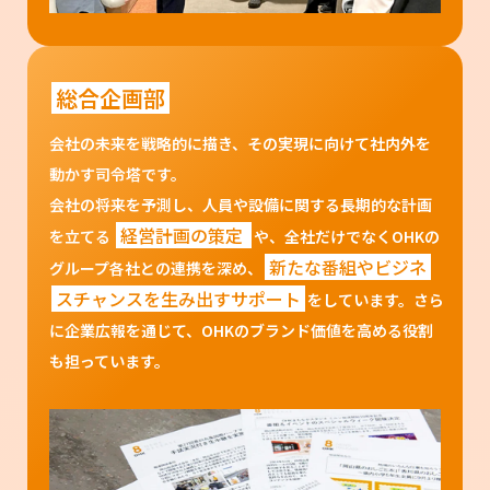
総合企画部
会社の未来を戦略的に描き、その実現に向けて社内外を
動かす司令塔です。
会社の将来を予測し、人員や設備に関する長期的な計画
経営計画の策定
を立てる
や、全社だけでなくOHKの
新たな番組やビジネ
グループ各社との連携を深め、
スチャンスを生み出すサポート
をしています。さら
に企業広報を通じて、OHKのブランド価値を高める役割
も担っています。