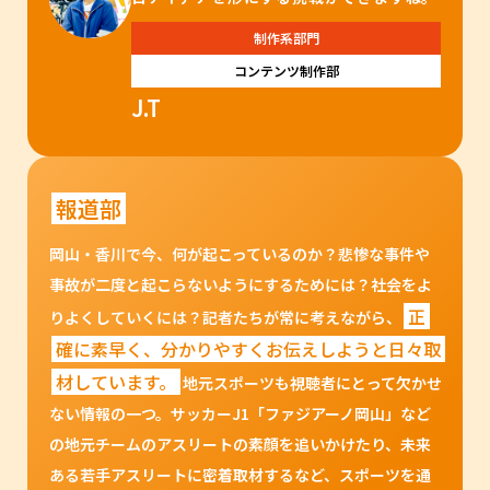
制作系部門
コンテンツ制作部
J.T
報道部
岡山・香川で今、何が起こっているのか？悲惨な事件や
事故が二度と起こらないようにするためには？社会をよ
正
りよくしていくには？記者たちが常に考えながら、
確に素早く、分かりやすくお伝えしようと日々取
材しています。
地元スポーツも視聴者にとって欠かせ
ない情報の一つ。サッカーJ1「ファジアーノ岡山」など
の地元チームのアスリートの素顔を追いかけたり、未来
ある若手アスリートに密着取材するなど、スポーツを通