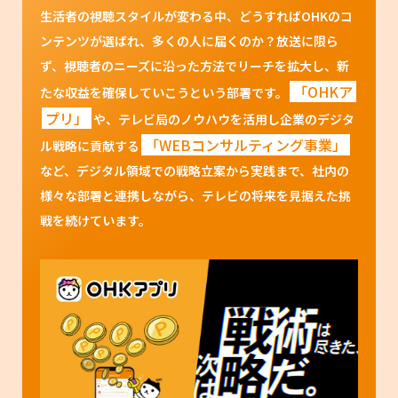
生活者の視聴スタイルが変わる中、どうすればOHKのコ
ンテンツが選ばれ、多くの人に届くのか？放送に限ら
ず、視聴者のニーズに沿った方法でリーチを拡大し、新
「OHKア
たな収益を確保していこうという部署です。
プリ」
や、テレビ局のノウハウを活用し企業のデジタ
「WEBコンサルティング事業」
ル戦略に貢献する
など、デジタル領域での戦略立案から実践まで、社内の
様々な部署と連携しながら、テレビの将来を見据えた挑
戦を続けています。