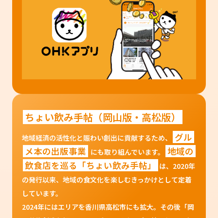
ちょい飲み手帖（岡山版・高松版）
グル
地域経済の活性化と賑わい創出に貢献するため、
メ本の出版事業
地域の
にも取り組んでいます。
飲食店を巡る「ちょい飲み手帖」
は、2020年
の発行以来、地域の食文化を楽しむきっかけとして定着
しています。
2024年にはエリアを香川県高松市にも拡大。その後「岡