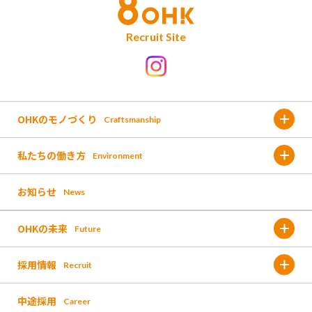
Recruit Site
OHKのモノづくり
Craftsmanship
私たちの働き方
Environment
金バク!
お知らせ
News
福利厚生
なんしょん?
OHKの未来
Future
働く環境
OH!くん
採用情報
Recruit
これまでのOHK
人材育成
報道取材
中途採用
Career
募集要項 /新卒採用
これからのOHK