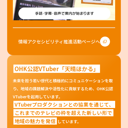
情報アクセシビリティ推進活動ページへ
OHK公認VTuber「天晴ほかる」
未来を担う若い世代と積極的にコミュニケーションを取
り、地域の課題解決や活性化に貢献するため、OHK公認
VTuberを起用しています。
VTuberプロダクションとの協業を通じて、
これまでのテレビの枠を超えた新しい形で
地域の魅力を発信
しています。