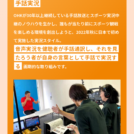
手話実況
OHKが30年以上継続している手話放送とスポーツ実況中
継のノウハウを生かし、誰もが当たり前にスポーツ観戦
を楽しめる環境を創出しようと、2022年秋に日本で初め
て実施した実況スタイル。
音声実況を健聴者が手話通訳し、それを見
たろう者が自身の言葉として手話で実況す
る
画期的な取り組みです。