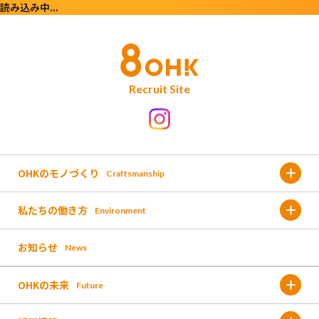
読み込み中...
Recruit Site
OHKのモノづくり
Craftsmanship
私たちの働き方
Environment
金バク!
お知らせ
News
福利厚生
なんしょん?
OHKの未来
Future
働く環境
OH!くん