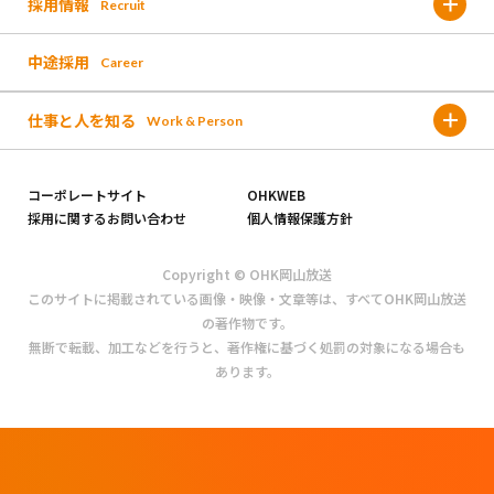
採用情報
Recruit
これまでのOHK
人材育成
報道取材
中途採用
Career
募集要項 /新卒採用
これからのOHK
イベント
仕事と人を知る
Work & Person
採用フロー/新卒採用
未来に向けた新しい取り組み
お仕事図鑑
コーポレートサイト
OHKWEB
よくある質問/新卒採用
採用に関するお問い合わせ
個人情報保護方針
社員インタビュー
募集要項/中途採用
Copyright © OHK岡山放送
このサイトに掲載されている画像・映像・文章等は、すべてOHK岡山放送
社員座談会
の著作物です。
採用フロー/中途採用
無断で転載、加工などを行うと、著作権に基づく処罰の対象になる場合も
あります。
全国放送へ挑戦するチャンス
よくある質問/中途採用
OHKの技術部門