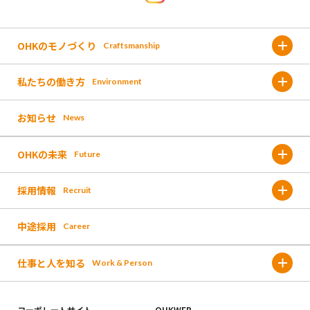
OHKのモノづくり
Craftsmanship
私たちの働き方
Environment
金バク!
お知らせ
News
福利厚生
なんしょん?
OHKの未来
Future
働く環境
OH!くん
採用情報
Recruit
これまでのOHK
人材育成
報道取材
中途採用
Career
募集要項 /新卒採用
これからのOHK
イベント
仕事と人を知る
Work & Person
採用フロー/新卒採用
未来に向けた新しい取り組み
お仕事図鑑
コーポレートサイト
OHKWEB