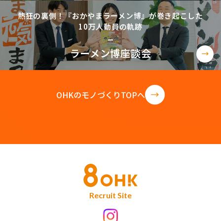
熱狂の裏側！『おかやまラーメン博』が巻き起こした
10万人動員の軌跡
ラーメン博座談会
OHKのモノづくりTOPへ
Recruit Site