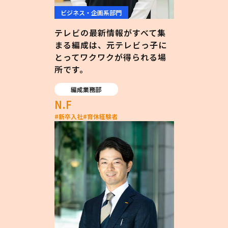
ビジネス・企画系部門
テレビの最新情報がすべて集
まる編成は、元テレビっ子に
とってワクワクが得られる場
所です。
編成業務部
N.F
#
新卒入社
#
育休経験者