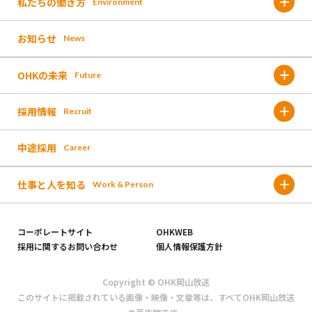
私たちの働き方
Environment
金バク!
お知らせ
News
福利厚生
なんしょん?
OHKの未来
Future
働く環境
OH!くん
採用情報
Recruit
これまでのOHK
人材育成
報道取材
中途採用
Career
募集要項 /新卒採用
これからのOHK
イベント
仕事と人を知る
Work & Person
採用フロー/新卒採用
未来に向けた新しい取り組み
お仕事図鑑
コーポレートサイト
OHKWEB
よくある質問/新卒採用
採用に関するお問い合わせ
個人情報保護方針
社員インタビュー
募集要項/中途採用
Copyright © OHK岡山放送
このサイトに掲載されている画像・映像・文章等は、すべてOHK岡山放送
社員座談会