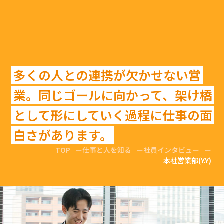
多くの人との連携が欠かせない営
業。同じゴールに向かって、架け橋
として形にしていく過程に仕事の面
白さがあります。
TOP
仕事と人を知る
社員インタビュー
本社営業部(Y.Y)