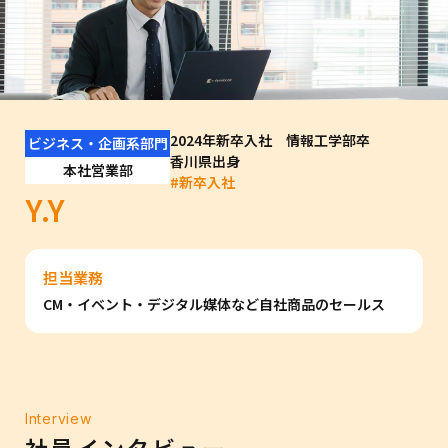
2024年新卒入社 情報工学部卒
ビジネス・企画系部門
香川県出身
本社営業部
#
新卒入社
Y.Y
担当業務
CM・イベント・デジタル媒体など自社商品のセールス
Interview