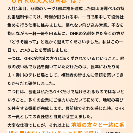
“ＯＨＫの大人の青春”は？
入社1年目、悲願のリーグ1部昇格を達成した岡山湯郷ベルの特
別番組制作に向け、時間が限られる中、一日で集中して協賛社
集めを行う仕事に挑みました。慣れない飛び込み営業。不安を
抱えながら一軒一軒を回る私に、OHKの名刺を見た多くの方が
「どうぞ座って」と温かく迎えてくださいました。私はこの一
日で、2つのことを実感しました。
一つは、OHKが地域の方々に深く愛されているということ。経
験の浅い私でも話を聞いていただけたのは、長年にわたり岡
山・香川のテレビ局として、視聴者の皆さんに信頼を築いてき
たからだと確信しました。
二つ目は、番組は私たちOHKだけで届けられるものではないと
いうこと。多くの企業にご協力いただいて初めて、地域の喜び
を共有する番組が完成します。最前線でそれを感じた時、OHK
の一員としての責任感と自覚が芽生えました。
地域の方々と一緒に番
大変な仕事でしたが、それ以上に