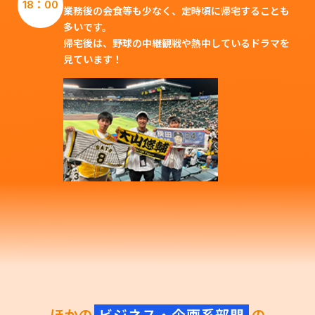
18：00
業務後の会食等も少なく、定時頃に帰宅することも
多いです。
帰宅後は、野球の中継観戦や熱中しているドラマを
見ています！
ほかの
ビジネス・企画系部門
の