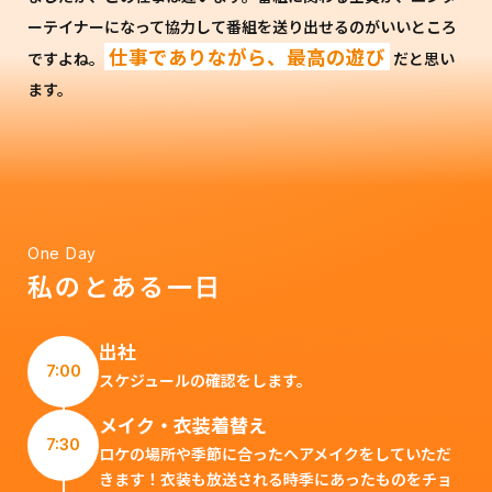
ーテイナーになって協力して番組を送り出せるのがいいところ
仕事でありながら、最高の遊び
ですよね。
だと思い
ます。
One Day
私のとある一日
出社
7:00
スケジュールの確認をします。
メイク・衣装着替え
7:30
ロケの場所や季節に合ったヘアメイクをしていただ
きます！衣装も放送される時季にあったものをチョ