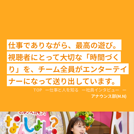
仕事でありながら、最高の遊び。
視聴者にとって大切な「時間づく
り」を、チーム全員がエンターテイ
ナーになって送り出しています。
TOP
仕事と人を知る
社員インタビュー
アナウンス部(M.N)