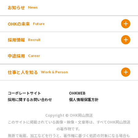
お知らせ
News
福利厚生
なんしょん?
OHKの未来
Future
働く環境
OH!くん
採用情報
Recruit
これまでのOHK
人材育成
報道取材
中途採用
Career
募集要項 /新卒採用
これからのOHK
イベント
仕事と人を知る
Work & Person
採用フロー/新卒採用
未来に向けた新しい取り組み
お仕事図鑑
コーポレートサイト
OHKWEB
よくある質問/新卒採用
採用に関するお問い合わせ
個人情報保護方針
社員インタビュー
募集要項/中途採用
Copyright © OHK岡山放送
このサイトに掲載されている画像・映像・文章等は、すべてOHK岡山放送
社員座談会
の著作物です。
採用フロー/中途採用
無断で転載、加工などを行うと、著作権に基づく処罰の対象になる場合も