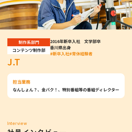
2016年新卒入社 文学部卒
制作系部門
香川県出身
コンテンツ制作部
#
新卒入社
#
育休経験者
J.T
担当業務
なんしょん？、金バク！、特別番組等の番組ディレクター
Interview