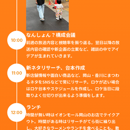
なんしょん？構成会議
10:00
前週の放送内容と視聴率を振り返る。翌日以降の放
送内容の確認や新企画の立案など、雑談の中でアイ
デアが生まれていきます。
新ネタリサーチ、台本作成
11:00
新店舗情報や面白い商品など、岡山・香川にまつわ
るネタをSNSなどで常にリサーチ。ロケが近い場合
はロケ台本やスケジュールを作成し、ロケ当日に段
取りよく仕切りが出来るよう準備をします。
ランチ
12:00
時間が無い時はイオンモール岡山のお店でテイクア
ウト。時間がある時はリサーチがてら街に繰り出
し、大好きなラーメンやランチを食べることも。散