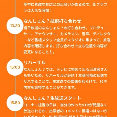
歩中に素敵なお店との出会いがあるので、街ブラブ
ラは大切な時間！
なんしょん？技術打ち合わせ
13:30
当日放送のなんしょん？の打ち合わせ。プロデュー
サー、アナウンサー、カメラマン、音声、ディレクタ
ーなど番組スタッフ全員がスタジオに集まって、放送
内容を確認します。打ち合わせで立ち位置や内容が
変更になることも。
リハーサル
15:00
なんしょん？では、テレビに初めて出る出演者さん
も多いため、リハーサルが必須！本番同様の状態で
リハすることで、生放送での緊張を和らげて、尺や
内容を調整することができます。
なんしょん？生放送スタート
15:50
コーナー担当の日は、自分の作ったVTRが問題なく
放送されるか、出演者のコメントに間違いはないか
などチェック。(生放送対応がある日は16:30頃まで