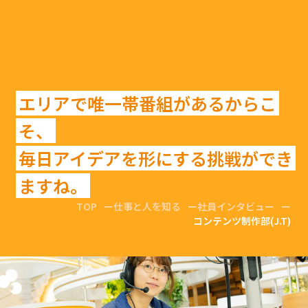
エリアで唯一帯番組があるからこ
そ、
毎日アイデアを形にする挑戦ができ
ますね。
TOP
仕事と人を知る
社員インタビュー
コンテンツ制作部(J.T)