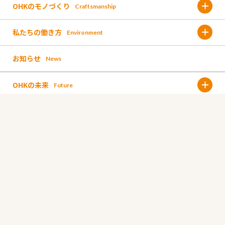
OHKのモノづくり
Craftsmanship
私たちの働き方
Environment
金バク!
お知らせ
News
福利厚生
なんしょん?
OHKの未来
Future
働く環境
OH!くん
採用情報
Recruit
これまでのOHK
人材育成
報道取材
中途採用
Career
募集要項 /新卒採用
これからのOHK
イベント
仕事と人を知る
Work & Person
採用フロー/新卒採用
未来に向けた新しい取り組み
お仕事図鑑
コーポレートサイト
OHKWEB
よくある質問/新卒採用
採用に関するお問い合わせ
個人情報保護方針
社員インタビュー