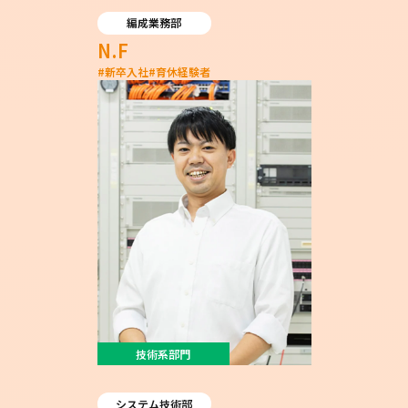
編成業務部
N.F
#
新卒入社
#
育休経験者
技術系部門
システム技術部