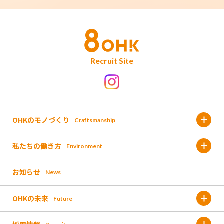
Recruit Site
OHKのモノづくり
Craftsmanship
私たちの働き方
Environment
金バク!
お知らせ
News
福利厚生
なんしょん?
OHKの未来
Future
働く環境
OH!くん